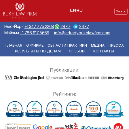
Звонок
Нью-Йорк
+1 347 775 2268
24x7
24x7
Майами
+1 786 917 5668
info@arkadybukhlawfirm.com
ГЛАВНАЯ
О ФИРМЕ
ОБЛАСТИ ПРАКТИКИ
МЕДИА
ПРЕССА
РЕЗУЛЬТАТЫ ПО ДЕЛАМ
ОТЗЫВЫ
КОНТАКТЫ
Публикации:
Рейтинги: