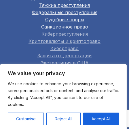
Тяжкие преступления
Федеральные преступления
Судебные споры
Санкционное право
Киберпреступления
Криптовалюты и криптоправо
Киберправо
Защита от депортации
Экстрадиция в США
Семейное право
We value your privacy
Недвижимость
We use cookies to enhance your browsing experience,
Строительство
serve personalised ads or content, and analyse our traffic.
Арбитраж
By clicking "Accept All", you consent to our use of
Апелляции
cookies.
Мошенничество при банкротстве
Все области практики
Customise
Reject All
Accept All
© 2003 Bukh Law Firm. All rights reserved