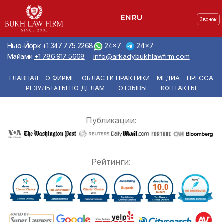
Звонок
Нью-Йорк
+1 347 775 2268
24x7
24x7
Майами
+1 786 917 5668
info@arkadybukhlawfirm.com
ГЛАВНАЯ
О ФИРМЕ
ОБЛАСТИ ПРАКТИКИ
МЕДИА
ПРЕССА
РЕЗУЛЬТАТЫ ПО ДЕЛАМ
ОТЗЫВЫ
КОНТАКТЫ
Публикации:
Рейтинги: