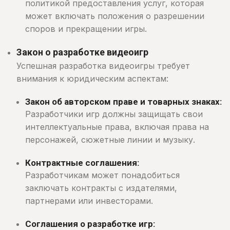
политикой предоставления услуг, которая
может включать положения о разрешении
споров и прекращении игры.
Закон о разработке видеоигр
Успешная разработка видеоигры требует
внимания к юридическим аспектам:
Закон об авторском праве и товарных знаках:
Разработчики игр должны защищать свои
интеллектуальные права, включая права на
персонажей, сюжетные линии и музыку.
Контрактные соглашения:
Разработчикам может понадобиться
заключать контракты с издателями,
партнерами или инвесторами.
Соглашения о разработке игр: