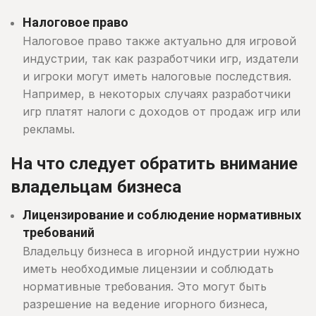
Налоговое право
Налоговое право также актуально для игровой
индустрии, так как разработчики игр, издатели
и игроки могут иметь налоговые последствия.
Например, в некоторых случаях разработчики
игр платят налоги с доходов от продаж игр или
рекламы.
На что следует обратить внимание
владельцам бизнеса
Лицензирование и соблюдение нормативных
требований
Владельцу бизнеса в игорной индустрии нужно
иметь необходимые лицензии и соблюдать
нормативные требования. Это могут быть
разрешение на ведение игорного бизнеса,