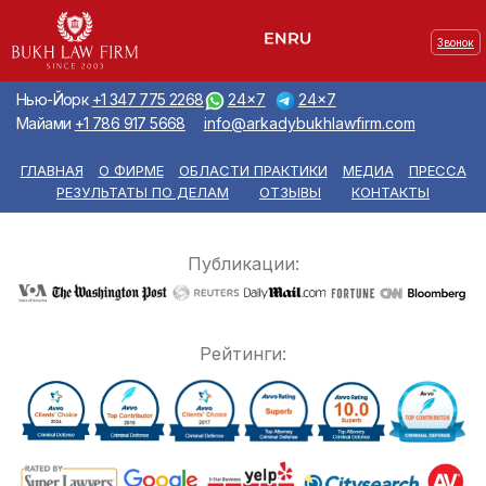
Звонок
Нью-Йорк
+1 347 775 2268
24x7
24x7
Майами
+1 786 917 5668
info@arkadybukhlawfirm.com
ГЛАВНАЯ
О ФИРМЕ
ОБЛАСТИ ПРАКТИКИ
МЕДИА
ПРЕССА
РЕЗУЛЬТАТЫ ПО ДЕЛАМ
ОТЗЫВЫ
КОНТАКТЫ
Публикации:
Рейтинги: