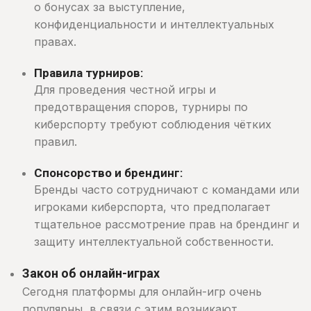
о бонусах за выступление,
конфиденциальности и интеллектуальных
правах.
Правила турниров:
Для проведения честной игры и
предотвращения споров, турниры по
киберспорту требуют соблюдения чётких
правил.
Спонсорство и брендинг:
Бренды часто сотрудничают с командами или
игроками киберспорта, что предполагает
тщательное рассмотрение прав на брендинг и
защиту интеллектуальной собственности.
Закон об онлайн-играх
Сегодня платформы для онлайн-игр очень
популярны, в связи с этим возникают