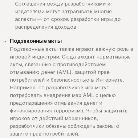
Соглашения между разработчиками и
издателями могут затрагивать многие
аспекты — от сроков разработки игры до
распределения доходов.
Подзаконные акты
Подзаконные акты также играют важную роль в
игровой индустрии. Сюда входят нормативные
акты, связанные с противодействием
отмыванию денег (AML), защитой прав
потребителей и безопасностью в Интернете.
Например, от разработчиков игр могут
потребовать внедрения мер AML с целью
предотвращения отмывания денег и
финансирования терроризма. Чтобы защитить
игроков от действий мошенников,
разработчики обязаны соблюдать законы о
защите прав потребителей.