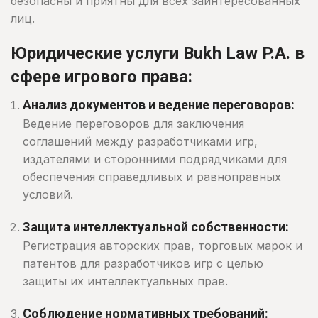
безопасны и приятны для всех заинтересованных
лиц.
Юридические услуги Bukh Law P.A. в
сфере игрового права:
Анализ документов и ведение переговоров:
Ведение переговоров для заключения
соглашений между разработчиками игр,
издателями и сторонними подрядчиками для
обеспечения справедливых и равноправных
условий.
Защита интеллектуальной собственности:
Регистрация авторских прав, торговых марок и
патентов для разработчиков игр с целью
защиты их интеллектуальных прав.
Соблюдение нормативных требований: