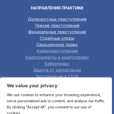
НАПРАВЛЕНИЯ ПРАКТИКИ
Должностные преступления
Тяжкие преступления
Федеральные преступления
Судебные споры
Санкционное право
Киберпреступления
Криптовалюты и криптоправо
Киберправо
Защита от депортации
Экстрадиция в США
Семейное право
We value your privacy
Недвижимость
We use cookies to enhance your browsing experience,
Строительство
serve personalised ads or content, and analyse our traffic.
Арбитраж
By clicking "Accept All", you consent to our use of
Апелляции
cookies.