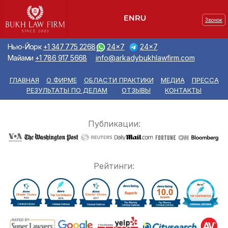
Звонок
Нью-Йорк
+1 347 775 2268
24x7
24x7
Майами
+1 786 917 5668
info@arkadybukhlawfirm.com
ГЛАВНАЯ
О ФИРМЕ
ОБЛАСТИ ПРАКТИКИ
МЕДИА
ПРЕССА
РЕЗУЛЬТАТЫ ПО ДЕЛАМ
ОТЗЫВЫ
КОНТАКТЫ
Публикации:
Рейтинги: