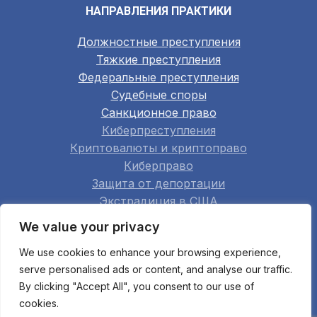
НАПРАВЛЕНИЯ ПРАКТИКИ
Должностные преступления
Тяжкие преступления
Федеральные преступления
Судебные споры
Санкционное право
Киберпреступления
Криптовалюты и криптоправо
Киберправо
Защита от депортации
Экстрадиция в США
Семейное право
We value your privacy
Недвижимость
We use cookies to enhance your browsing experience,
Строительство
serve personalised ads or content, and analyse our traffic.
Арбитраж
By clicking "Accept All", you consent to our use of
Апелляции
cookies.
Мошенничество при банкротстве