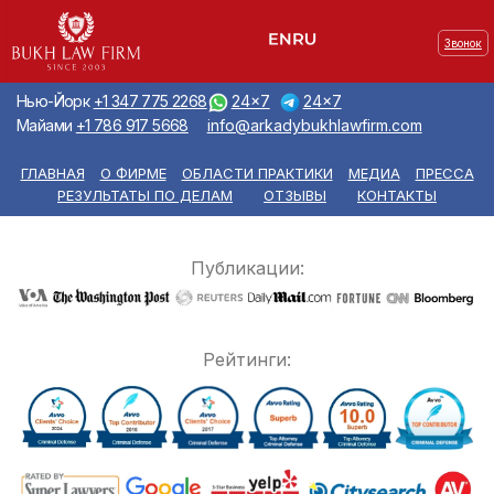
Звонок
Нью-Йорк
+1 347 775 2268
24x7
24x7
Майами
+1 786 917 5668
info@arkadybukhlawfirm.com
ГЛАВНАЯ
О ФИРМЕ
ОБЛАСТИ ПРАКТИКИ
МЕДИА
ПРЕССА
РЕЗУЛЬТАТЫ ПО ДЕЛАМ
ОТЗЫВЫ
КОНТАКТЫ
Публикации:
Рейтинги: