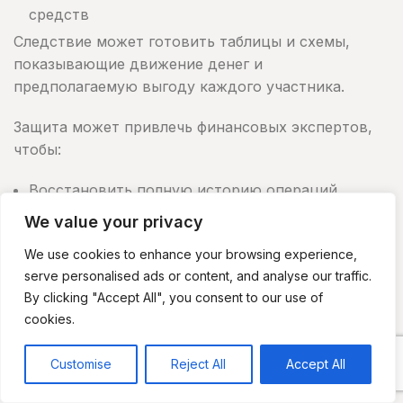
средств
Следствие может готовить таблицы и схемы,
показывающие движение денег и
предполагаемую выгоду каждого участника.
Защита может привлечь финансовых экспертов,
чтобы:
Восстановить полную историю операций
We value your privacy
Сопоставить банковские выписки с
бухгалтерским учётом
We use cookies to enhance your browsing experience,
Выявить законную выручку и расходы
serve personalised ads or content, and analyse our traffic.
By clicking "Accept All", you consent to our use of
Проследить использование кредита
cookies.
Проверить переводы между компаниями с
общими владельцами
Customise
Reject All
Accept All
Учесть возвраты и погашения