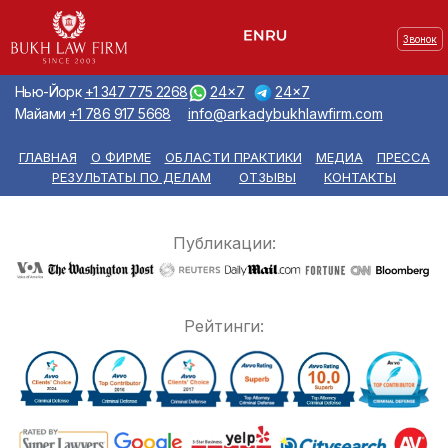
Звонок
Нью-Йорк
+1 347 775 2268
24x7
24x7
Майами
+1 786 917 5668
info@arkadybukhlawfirm.com
ГЛАВНАЯ
О ФИРМЕ
ОБЛАСТИ ПРАКТИКИ
МЕДИА
ПРЕССА
РЕЗУЛЬТАТЫ ПО ДЕЛАМ
ОТЗЫВЫ
КОНТАКТЫ
Публикации:
Рейтинги: