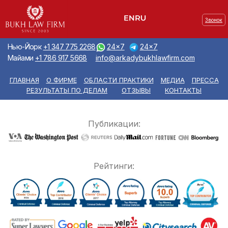
Звонок
Нью-Йорк
+1 347 775 2268
24x7
24x7
Майами
+1 786 917 5668
info@arkadybukhlawfirm.com
ГЛАВНАЯ
О ФИРМЕ
ОБЛАСТИ ПРАКТИКИ
МЕДИА
ПРЕССА
РЕЗУЛЬТАТЫ ПО ДЕЛАМ
ОТЗЫВЫ
КОНТАКТЫ
Публикации:
Рейтинги: