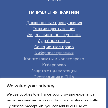
НАПРАВЛЕНИЯ ПРАКТИКИ
Должностные преступления
Тяжкие преступления
Федеральные преступления
Судебные споры
Санкционное право
Киберпреступления
Криптовалюты и криптоправо
Киберправо
Защита от депортации
Экстрадиция в США
Семейное право
We value your privacy
Недвижимость
We use cookies to enhance your browsing experience,
Строительство
serve personalised ads or content, and analyse our traffic.
Арбитраж
By clicking "Accept All", you consent to our use of
Апелляции