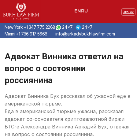
Звонок
New York
+1 347 775 2268
24x7
24x7
Miami
+1 786 917 5668
info@arkadybukhlawfirm.com
Адвокат Винника ответил на
вопрос о состоянии
россиянина
Адвокат Винника Бух рассказал об ужасной еде в
американской тюрьме.
Еда в американской тюрьме ужасна, рассказал
адвокат со-основателя криптовалютной биржи
BTC-e Александра Винника Аркадий Бух, отвечая
на вопрос о состоянии россиянина.