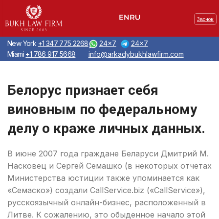
Звонок
New York
+1 347 775 2268
24x7
24x7
Miami
+1 786 917 5668
info@arkadybukhlawfirm.com
Белорус признает себя
виновным по федеральному
делу о краже личных данных.
В июне 2007 года граждане Беларуси Дмитрий М.
Насковец и Сергей Семашко (в некоторых отчетах
Министерства юстиции также упоминается как
«Семаско») создали CallService.biz («CallService»),
русскоязычный онлайн-бизнес, расположенный в
Литве. К сожалению, это обыденное начало этой