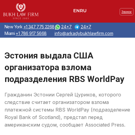
Звонок
New York
+1 347 775 2268
24x7
24x7
Miami
+1 786 917 5668
info@arkadybukhlawfirm.com
Эстония выдала США
организатора взлома
подразделения RBS WorldPay
Гражданин Эстонии Сергей Цуриков, которого
следствие считает организатором взлома
платежной системы RBS WorldPay (подразделение
Royal Bank of Scotland), предстал перед
американским судом, сообщает Associated Press.