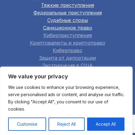
Тяжкие преступления
Федеральные преступления
Судебные споры
Санкционное право
Киберпреступления
Криптовалюты и криптоправо
Киберправо
Защита от депортации
Экстрадиция в США
Семейное право
We value your privacy
Недвижимость
We use cookies to enhance your browsing experience,
Строительство
serve personalised ads or content, and analyse our traffic.
Арбитраж
By clicking "Accept All", you consent to our use of
Апелляции
cookies.
Мошенничество при банкротстве
Все области практики
Customise
Reject All
Accept All
© 2003 Bukh Law Firm. All rights reserved