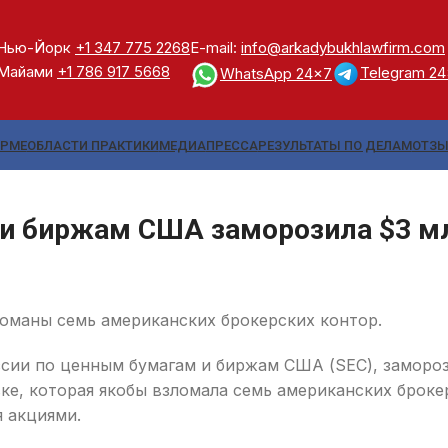
Нью-Йорк
+1 347 775 2268
E-mail:
info@arkadybukhlawfirm.com
Майами
+1 786 917 5668
Telegram 2
WhatsApp 24x7
ИРМЕ
ОБЛАСТИ ПРАКТИКИ
МЕДИА
ПРЕССА
РЕЗУЛЬТАТЫ ПО ДЕЛАМ
ОТЗ
и биржам США заморозила $3 млн
оманы семь американских брокерских контор.
сии по ценным бумагам и биржам США (SEC), заморо
е, которая якобы взломала семь американских броке
 акциями.