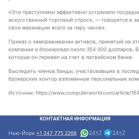
«Эти преступники эффективно устранили посредни
искусственный торговый спрос», — говорится в з
свои махинации всего за пару часов».
Приказ о замораживании активов, принятый на это
компании и блокировал около 354 000 долларов. 
которые он перевел на счет в латвийском банке.
Выследить членов банды, участвовавших в послед
брокерских контор взломанные персональные ком
Источник: https://www.computerworld.com/article/16
КОНТАКТНАЯ ИНФОРМАЦИЯ
24x7
24x7
Нью-Йорк
+1 347 775 2268