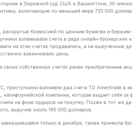
 вторник в Окружной суд США в Вашингтоне, 20 члено
ктивы, включающие по меньшей мере 733 000 долларо
, раскрытые Комиссией по ценным бумагам и биржам С
пники взламывали счета в ряде онлайн-брокерских кон
бумаги на этих счетах продавались, а на вырученные д
усственно взвинчивало цены.
 на своих собственных счетах ранее приобретенные а
C, преступники взломали два счета TD Ameritrade в м
c., калифорнийской компании, которая выдает себя з
кочили на фоне ордеров на покупку. Позже в тот же д
ого, выручив около 165 000 долларов.
и завершившаяся только в декабре, также принесла б