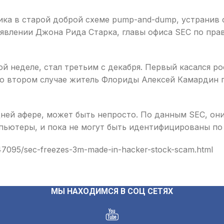
ка в старой доброй схеме pump-and-dump, устранив
аявлении Джона Рида Старка, главы офиса SEC по пра
й неделе, стал третьим с декабря. Первый касался ро
Во втором случае житель Флориды Алексей Камардин 
ней афере, может быть непросто. По данным SEC, они
пьютеры, и пока не могут быть идентифицированы по
47095/sec-freezes-3m-made-in-hacker-stock-scam.html
МЫ НАХОДИМСЯ В СОЦ СЕТЯХ