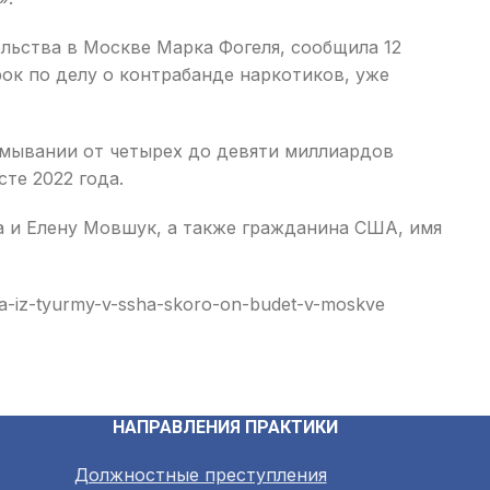
льства в Москве Марка Фогеля, сообщила 12
рок по делу о контрабанде наркотиков, уже
тмывании от четырех до девяти миллиардов
те 2022 года.
а и Елену Мовшук, а также гражданина США, имя
iya-iz-tyurmy-v-ssha-skoro-on-budet-v-moskve
НАПРАВЛЕНИЯ ПРАКТИКИ
Должностные преступления