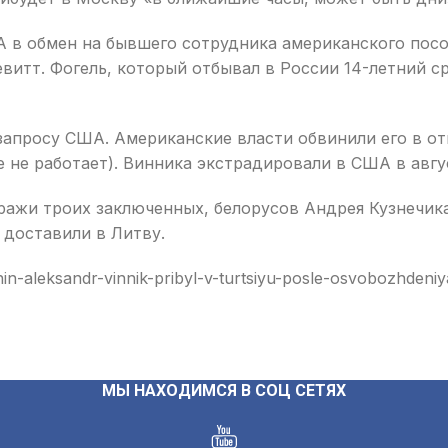
 в обмен на бывшего сотрудника американского посо
витт. Фогель, который отбывал в России 14-летний с
 запросу США. Американские власти обвинили его в о
не работает). Винника экстрадировали в США в авгус
тражи троих заключенных, белорусов Андрея Кузнечик
 доставили в Литву.
in-aleksandr-vinnik-pribyl-v-turtsiyu-posle-osvobozhden
МЫ НАХОДИМСЯ В СОЦ СЕТЯХ