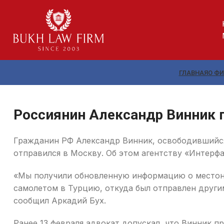
ГЛАВНАЯ
О Ф
Россиянин Александр Винник 
Гражданин РФ Александр Винник, освободившийся 
отправился в Москву. Об этом агентству «Интерф
«Мы получили обновленную информацию о местона
самолетом в Турцию, откуда был отправлен други
сообщил Аркадий Бух.
Ранее 13 февраля адвокат допускал, что Винник п