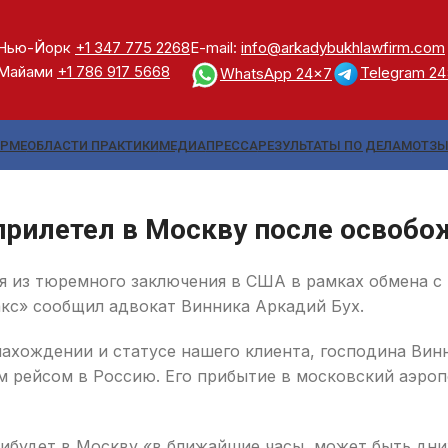
Нью-Йорк
+1 347 775 2268
E-mail:
info@arkadybukhlawfirm.com
Майами
+1 786 917 5668
Telegram 2
WhatsApp 24x7
ИРМЕ
ОБЛАСТИ ПРАКТИКИ
МЕДИА
ПРЕССА
РЕЗУЛЬТАТЫ ПО ДЕЛАМ
ОТЗ
прилетел в Москву после освоб
из тюремного заключения в США в рамках обмена с Р
акс» сообщил адвокат Винника Аркадий Бух.
хождении и статусе нашего клиента, господина Винн
м рейсом в Россию. Его прибытие в московский аэро
рибудет в Москву «в ближайшие часы, может быть дни