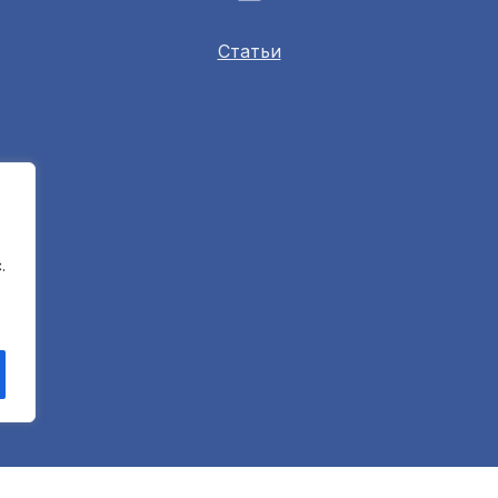
Статьи
.
© 2003 Bukh Law Firm. All rights reserved