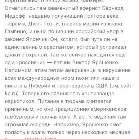
воротнички», главари мафии, банкиры.
Отметились там знаменитый аферист Бернард
Медофф, недавно получивший полтора века
тюрьмы, Джон Готти, главарь мафии из клана
Гамбино, и ныне почивший российский «вор в
законе» Япончик. Он, кстати, был чуть ли не
единственным арестантом, который устраивал
драки с охраной. Там же сейчас находится еще
один россиянин — летчик Виктор Ярошенко.
Напомним, этим летом американцы в нарушение
всех международных норм похитили нашего
пилота в Либерии и переправили в США (см. сайт
kp.ru). Теперь его обвиняют в контрабанде
наркотиков. Питание в тюрьме считается
приличным, но оно традиционно американское:
гамбургеры и прочая кола. А вот к медикам там
огромная очередь. Например, Ярошенко смог
попасть к врачу только через несколько месяцев.