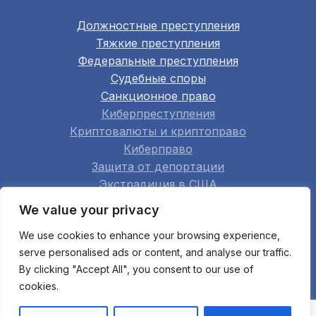
Должностные преступления
Тяжкие преступления
Федеральные преступления
Судебные споры
Санкционное право
Киберпреступления
Криптовалюты и криптоправо
Киберправо
Защита от депортации
Экстрадиция в США
Семейное право
We value your privacy
Недвижимость
We use cookies to enhance your browsing experience,
Строительство
serve personalised ads or content, and analyse our traffic.
Арбитраж
By clicking "Accept All", you consent to our use of
Апелляции
cookies.
Мошенничество при банкротстве
Все области практики