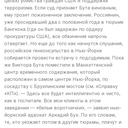
целью убийства граждан США и поддержке
терроризма. Если суд признает Бута виновным,
ему грозит пожизненное заключение. Россиянин,
уже просидевший два с половиной года в тюрьме
Бангкока (где он был задержан по ордеру
прокуратуры США), все обвинения напрочь
отвергает. Но еще до того как начнутся слушания,
российское генконсульство в Нью-Йорке
собирается провести встречу с подсудимым. Пока
же Виктора Бута поместили в Манхэттенский
центр временного содержания, который
расположен в самом центре Нью-Йорка, по
соседству с Бруклинским мостом (см. «Справку
«КП»). — Здесь все будет интеллигентно и чисто,
как в госпитале. Все мои клиенты в этом
заведении — «белые воротнички», — заявил нью-
йоркский адвокат Аркадий Бух. По его словам,
те, кто уезжает потом в другие тюрьмы, плачут и