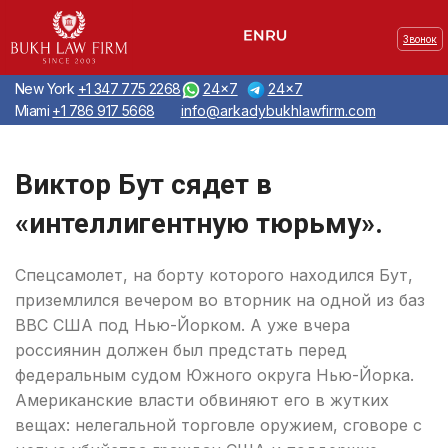
Звонок
New York
+1 347 775 2268
24x7
24x7
Miami
+1 786 917 5668
info@arkadybukhlawfirm.com
Виктор Бут сядет в
«интеллигентную тюрьму».
Спецсамолет, на борту которого находился Бут,
приземлился вечером во вторник на одной из баз
ВВС США под Нью-Йорком. А уже вчера
россиянин должен был предстать перед
федеральным судом Южного округа Нью-Йорка.
Американские власти обвиняют его в жутких
вещах: нелегальной торговле оружием, сговоре с