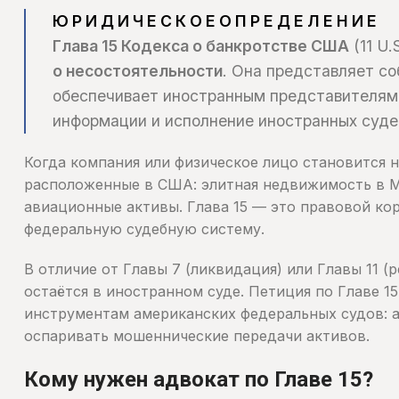
Ю Р И Д И Ч Е С К О Е О П Р Е Д Е Л Е Н И Е
Глава 15 Кодекса о банкротстве США
(11 U
о несостоятельности
. Она представляет с
обеспечивает иностранным представителям 
информации и исполнение иностранных суде
Когда компания или физическое лицо становится 
расположенные в США: элитная недвижимость в М
авиационные активы. Глава 15 — это правовой ко
федеральную судебную систему.
В отличие от Главы 7 (ликвидация) или Главы 11 
остаётся в иностранном суде. Петиция по Главе 
инструментам американских федеральных судов: ав
оспаривать мошеннические передачи активов.
Кому нужен адвокат по Главе 15?