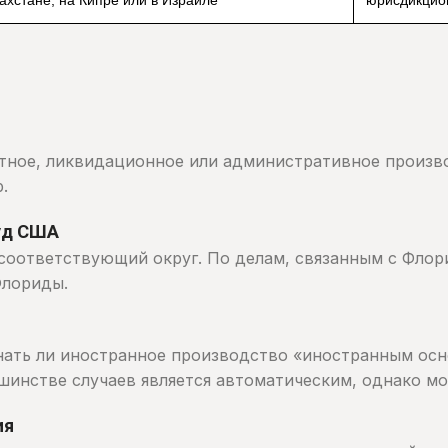
отное, ликвидационное или административное произв
.
суд США
соответствующий округ. По делам, связанным с Флор
Флориды.
знать ли иностранное производство «иностранным о
инстве случаев является автоматическим, однако мо
ия