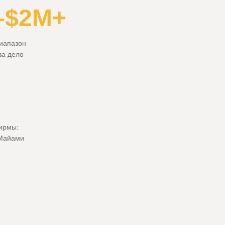
–$2M+
иапазон
за дело
ирмы:
 Майами