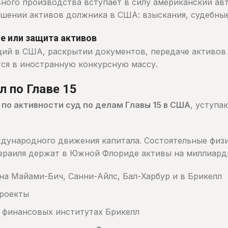
вного производства вступает в силу американский а
ении активов должника в США: взыскания, судебные
е или защита активов
ций в США, раскрытии документов, передаче активов
ся в иностранную конкурсную массу.
 по Главе 15
 по активности суд по делам Главы 15 в США
, уступа
ународного движения капитала. Состоятельные физи
Израиля держат в Южной Флориде активы на миллиард
а Майами-Бич, Санни-Айлс, Бал-Харбур и в Брикелл
проекты
 финансовых институтах Брикелл