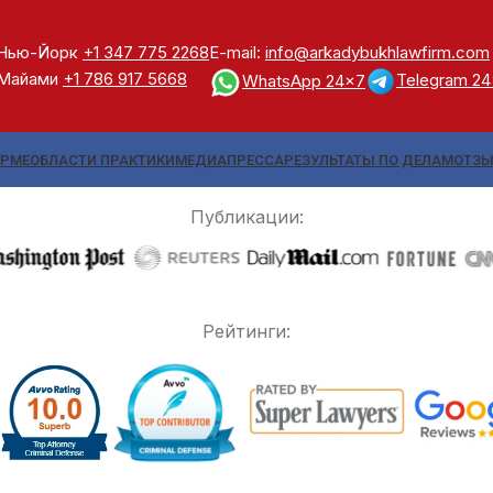
Нью-Йорк
+1 347 775 2268
E-mail:
info@arkadybukhlawfirm.com
Майами
+1 786 917 5668
Telegram 2
WhatsApp 24x7
ИРМЕ
ОБЛАСТИ ПРАКТИКИ
МЕДИА
ПРЕССА
РЕЗУЛЬТАТЫ ПО ДЕЛАМ
ОТЗ
Публикации:
Рейтинги: