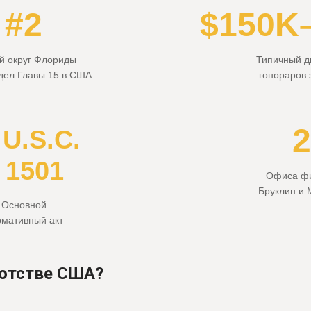
#2
$150K
 округ Флориды
Типичный д
 дел Главы 15 в США
гонораров 
2
 U.S.C.
 1501
Офиса ф
Бруклин и
Основной
рмативный акт
ротстве США?