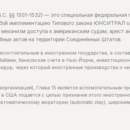
.S.C. §§ 1501–1532) — это специальная федеральна
обой имплементацию Типового закона ЮНСИТРАЛ о 
механизм доступа к американским судам, арест а
бных актов на территории Соединённых Штатов.
несостоятельным в иностранном государстве, в соста
айами, банковские счета в Нью-Йорке, инвестиционн
ридор, через который иностранные производства о н
(реорганизация), Глава 15 является вспомогательным 
15 в США подаётся с целью признания этого иностран
томатическому мораторию (automatic stay), широким 