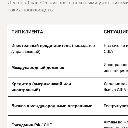
Дела по Главе 15 связаны с опытными участниками
таких производств:
ТИП КЛИЕНТА
СИТУАЦИ
Иностранный представитель
(ликвидатор
Назначен в и
/управляющий)
США
Иностранное
Международный должник
инвестиция
Кредитор (американский или
Должник нах
иностранный)
быть в США
Бизнес с международными операциями
Реструктури
Активы во Ф
Гражданин РФ / СНГ
Украине, Каз