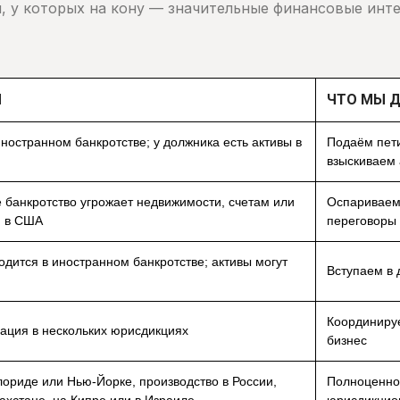
, у которых на кону — значительные финансовые инте
Я
ЧТО МЫ 
ностранном банкротстве; у должника есть активы в
Подаём пети
взыскиваем 
 банкротство угрожает недвижимости, счетам или
Оспариваем
м в США
переговоры 
одится в иностранном банкротстве; активы могут
Вступаем в 
Координиру
зация в нескольких юрисдикциях
бизнес
лориде или Нью-Йорке, производство в России,
Полноценно
ахстане, на Кипре или в Израиле
юрисдикцио