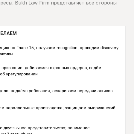
ресы. Bukh Law Firm представляет все стороны
ДЕЛАЕМ
цию по Главе 15; получаем recognition; проводим discovery;
активы
 признание; добиваемся охранных ордеров; ведём
об урегулировании
дело; подаём требования; оспариваем передачи активов
ем параллельные производства; защищаем американский
е двуязычное представительство; понимание
нной специфики