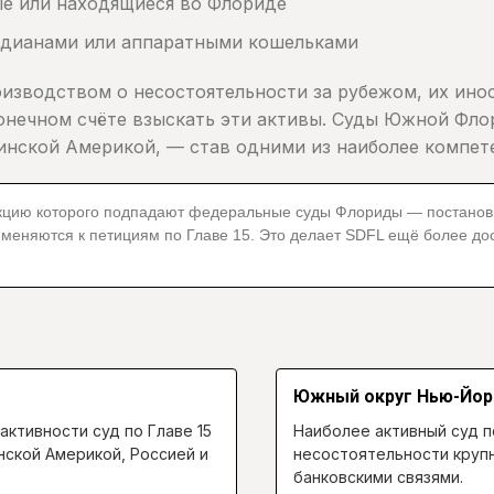
ые или находящиеся во Флориде
одианами или аппаратными кошельками
оизводством о несостоятельности за рубежом, их ино
 конечном счёте взыскать эти активы. Суды Южной Ф
тинской Америкой, — став одними из наиболее компет
 которого подпадают федеральные суды Флориды — постановил в де
именяются к петициям по Главе 15. Это делает SDFL ещё более до
Южный округ Нью-Йор
активности суд по Главе 15
Наиболее активный суд п
нской Америкой, Россией и
несостоятельности крупн
банковскими связями.