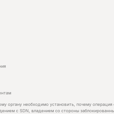
ния
ентам
ому органу необходимо установить, почему операция 
адением с SDN, владением со стороны заблокированн