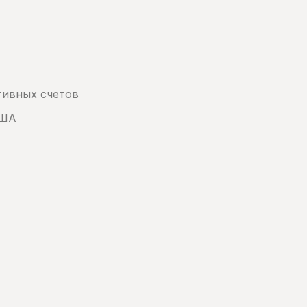
тивных счетов
США