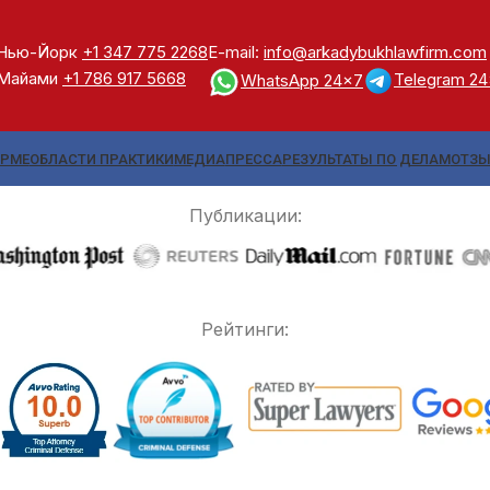
Нью-Йорк
+1 347 775 2268
E-mail:
info@arkadybukhlawfirm.com
Майами
+1 786 917 5668
Telegram 2
WhatsApp 24x7
ИРМЕ
ОБЛАСТИ ПРАКТИКИ
МЕДИА
ПРЕССА
РЕЗУЛЬТАТЫ ПО ДЕЛАМ
ОТЗ
Публикации:
Рейтинги: