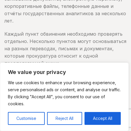
корпоративные файлы, телефонные данные и
отчёты государственных аналитиков за несколько
лет.
Каждый пункт обвинения необходимо проверять
отдельно. Несколько пунктов могут основываться
на разных переводах, письмах и документах,
которые прокуратура относит к одной
предполагаемой схеме.
We value your privacy
Судебно-бухгалтерский анализ и
We use cookies to enhance your browsing experience,
финансовые доказательства
serve personalised ads or content, and analyse our traffic.
Независимый финансовый анализ может иметь
By clicking "Accept All", you consent to our use of
ключевое значение как для следствия, так и для
cookies.
защиты.
Customise
Reject All
Accept All
Государственные специалисты могут готовить