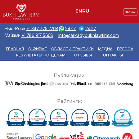
Звонок
Нью-Йорк
+1 347 775 2268
24x7
24x7
Майами
+1 786 917 5668
info@arkadybukhlawfirm.com
ГЛАВНАЯ
О ФИРМЕ
ОБЛАСТИ ПРАКТИКИ
МЕДИА
ПРЕССА
РЕЗУЛЬТАТЫ ПО ДЕЛАМ
ОТЗЫВЫ
КОНТАКТЫ
Публикации:
Рейтинги: