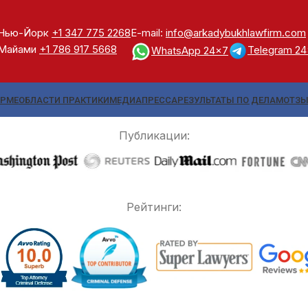
Нью-Йорк
+1 347 775 2268
E-mail:
info@arkadybukhlawfirm.com
Майами
+1 786 917 5668
Telegram 2
WhatsApp 24x7
ИРМЕ
ОБЛАСТИ ПРАКТИКИ
МЕДИА
ПРЕССА
РЕЗУЛЬТАТЫ ПО ДЕЛАМ
ОТЗ
Публикации:
Рейтинги: